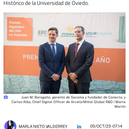
Histórico de la Universidad de Oviedo.
photo_camera
Juan M. Baragaño, gerente de Sacema y fundador de Conecta; y
Carlos Alba, Chief Digital Officer de ArcelorMittal Global R&D / Marta
Martín
05/OCT/23
- 07:14
MARLA NIETO VALDERREY