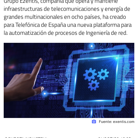
Grupo Ezentis, compañía que opera y mantiene
infraestructuras de telecomunicaciones y energía de
grandes multinacionales en ocho países, ha creado
para Telefónica de España una nueva plataforma para
la automatización de procesos de Ingeniería de red.
photo_camera
Fuente: exentis.com