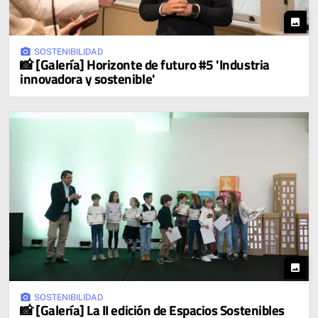
photo
photo_camera
SOSTENIBILIDAD
📸 [Galería] Horizonte de futuro #5 'Industria
innovadora y sostenible'
photo
photo_camera
SOSTENIBILIDAD
📸 [Galería] La II edición de Espacios Sostenibles