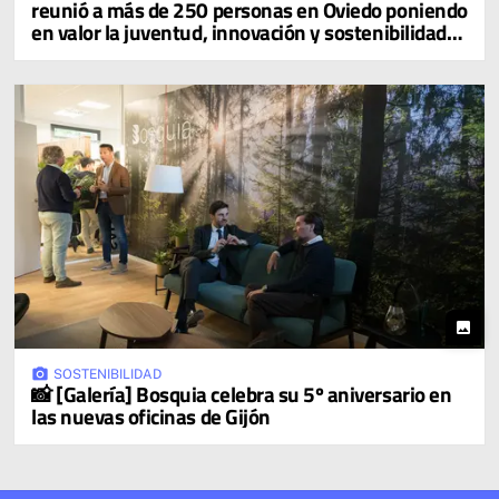
reunió a más de 250 personas en Oviedo poniendo
en valor la juventud, innovación y sostenibilidad
asturianas
photo
photo_camera
SOSTENIBILIDAD
📸 [Galería] Bosquia celebra su 5º aniversario en
las nuevas oficinas de Gijón