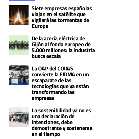
Siete empresas españolas
viajan en el satélite que
vigilará las tormentas de
Europa
De la acería eléctrica de
Gijón al fondo europeo de
5.000 millones: la industria
busca escala
La OAP del COIIAS
convierte la FIDMA en un
escaparate de las
tecnologías que ya están
transformando las
empresas
La sostenibilidad ya no es
una declaración de
intenciones, debe
demostrarse y sostenerse
en el tiempo