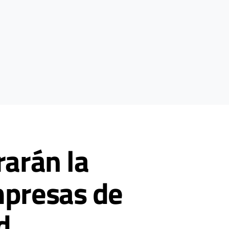
rarán la
mpresas de
d