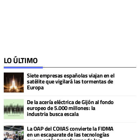
LO ÚLTIMO
Siete empresas españolas viajan en el
satélite que vigilará las tormentas de
Europa
De la acería eléctrica de Gijón al fondo
europeo de 5.000 millones: la
industria busca escala
La OAP del COIIAS convierte la FIDMA
en un escaparate de las tecnologías