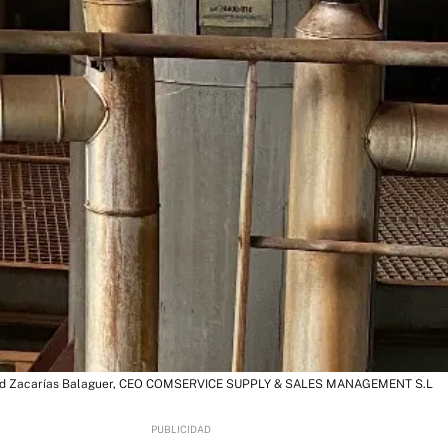
id Zacarías Balaguer, CEO COMSERVICE SUPPLY & SALES MANAGEMENT S.L