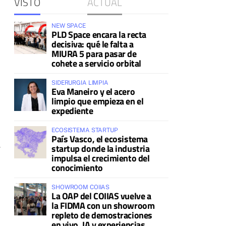
VISTO
ACTUAL
NEW SPACE
PLD Space encara la recta
decisiva: qué le falta a
MIURA 5 para pasar de
cohete a servicio orbital
SIDERURGIA LIMPIA
Eva Maneiro y el acero
limpio que empieza en el
expediente
ECOSISTEMA STARTUP
País Vasco, el ecosistema
,
startup donde la industria
impulsa el crecimiento del
conocimiento
SHOWROOM COIIAS
La OAP del COIIAS vuelve a
la FIDMA con un showroom
repleto de demostraciones
en vivo, IA y experiencias