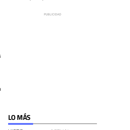
s
a
LO MÁS