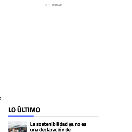
s
LO ÚLTIMO
La sostenibilidad ya no es
una declaración de