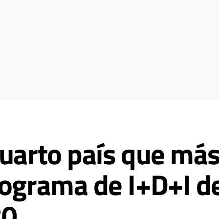
cuarto país que má
rograma de I+D+I de
20