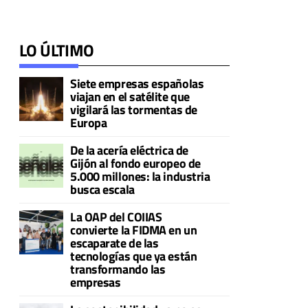
LO ÚLTIMO
Siete empresas españolas
viajan en el satélite que
vigilará las tormentas de
Europa
De la acería eléctrica de
Gijón al fondo europeo de
5.000 millones: la industria
busca escala
La OAP del COIIAS
convierte la FIDMA en un
escaparate de las
tecnologías que ya están
transformando las
empresas