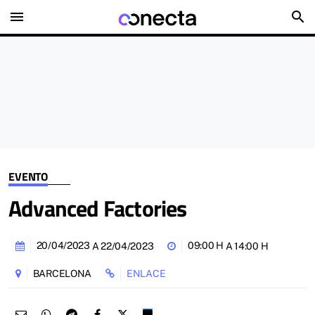
menu
search
EVENTO
Advanced Factories
20/04/2023
09:00 H
A
22/04/2023
A
14:00 H
BARCELONA
ENLACE