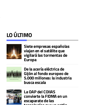
LO ÚLTIMO
Siete empresas españolas
viajan en el satélite que
vigilará las tormentas de
Europa
De la acería eléctrica de
Gijón al fondo europeo de
5.000 millones: la industria
busca escala
La OAP del COIIAS
convierte la FIDMA en un
escaparate de las