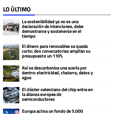
LO ÚLTIMO
La sostenibilidad ya no es una
declaración de intenciones, debe
demostrarse y sostenerse en el
tiempo
El dinero para renovables se queda
corto: dos convocatorias amplían su
presupuesto un 110%
Así se descarboniza una acería por
dentro: electricidad, chatarra, datos y
agua
El clúster valenciano del chip entra en
la alianza europea de
semiconductores
Europa activa un fondo de 5.000