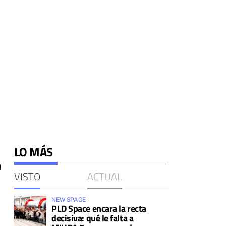
LO MÁS
a
VISTO
ACTUAL
NEW SPACE
PLD Space encara la recta
decisiva: qué le falta a