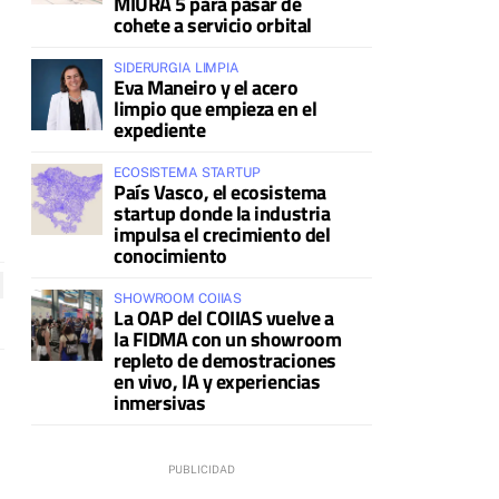
MIURA 5 para pasar de
cohete a servicio orbital
SIDERURGIA LIMPIA
Eva Maneiro y el acero
limpio que empieza en el
expediente
ECOSISTEMA STARTUP
País Vasco, el ecosistema
startup donde la industria
impulsa el crecimiento del
conocimiento
SHOWROOM COIIAS
La OAP del COIIAS vuelve a
la FIDMA con un showroom
repleto de demostraciones
en vivo, IA y experiencias
inmersivas