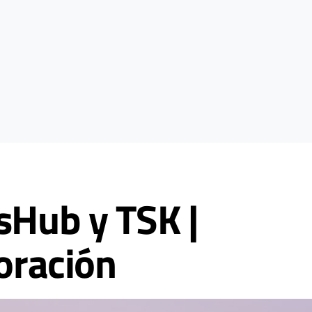
sHub y TSK |
boración