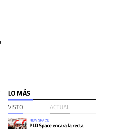
a
s
LO MÁS
VISTO
ACTUAL
NEW SPACE
PLD Space encara la recta