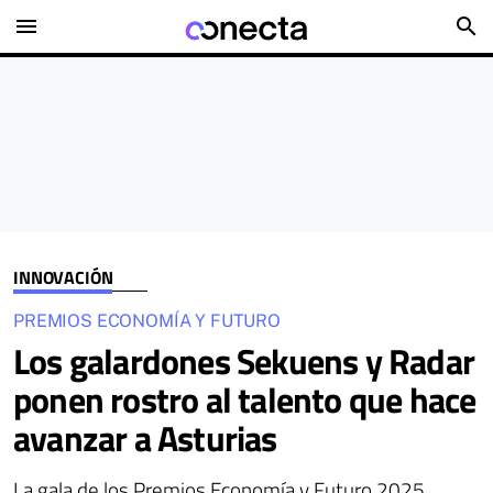
menu
search
INNOVACIÓN
PREMIOS ECONOMÍA Y FUTURO
Los galardones Sekuens y Radar
ponen rostro al talento que hace
avanzar a Asturias
La gala de los Premios Economía y Futuro 2025