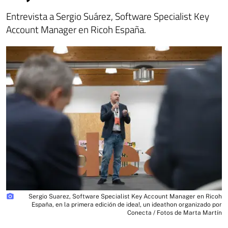
Entrevista a Sergio Suárez, Software Specialist Key
Account Manager en Ricoh España.
photo_camera
Sergio Suarez, Software Specialist Key Account Manager en Ricoh
España, en la primera edición de idea!, un ideathon organizado por
Conecta / Fotos de Marta Martín