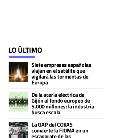
LO ÚLTIMO
Siete empresas españolas
viajan en el satélite que
vigilará las tormentas de
Europa
De la acería eléctrica de
Gijón al fondo europeo de
5.000 millones: la industria
busca escala
La OAP del COIIAS
convierte la FIDMA en un
escaparate de las