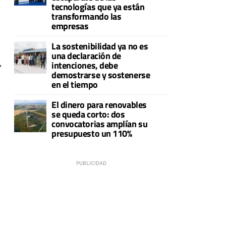
tecnologías que ya están
transformando las
empresas
La sostenibilidad ya no es
una declaración de
,
intenciones, debe
demostrarse y sostenerse
en el tiempo
El dinero para renovables
se queda corto: dos
convocatorias amplían su
presupuesto un 110%