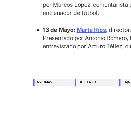
por Marcos López, comentarista 
entrenador de fútbol.
13 de Mayo:
Marta Ríos
, directo
Presentado por Antonio Romero, D
entrevistado por Arturo Téllez, d
ASTURIAS
DE TU A TU
CAJA