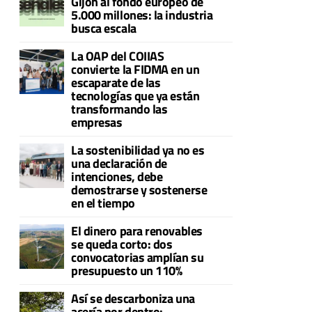
Gijón al fondo europeo de
5.000 millones: la industria
busca escala
La OAP del COIIAS
convierte la FIDMA en un
escaparate de las
tecnologías que ya están
transformando las
empresas
La sostenibilidad ya no es
una declaración de
intenciones, debe
demostrarse y sostenerse
en el tiempo
El dinero para renovables
se queda corto: dos
convocatorias amplían su
presupuesto un 110%
Así se descarboniza una
acería por dentro: