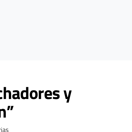
uchadores y
n”
rias