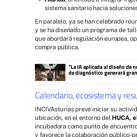
sistema sanitario hacia solucion
En paralelo, ya se han celebrado reu
y se ha diseñado un programa de tal
que abordará regulación europea, opo
compra pública.
"La IA aplicada al diseño de
de diagnóstico generará gra
Calendario, ecosistema y res
INCIVAsturias prevé iniciar su activ
ubicación, en el entorno del
HUCA, el
incubadora como punto de encuentro 
y favorece la colaboración público-p