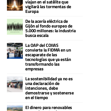
viajan en el satélite que
vigilará las tormentas de
Europa
De la acería eléctrica de
Gijón al fondo europeo de
5.000 millones: la industria
busca escala
La OAP del COIIAS
convierte la FIDMA en un
escaparate de las
tecnologías que ya están
transformando las
empresas
La sostenibilidad ya no es
una declaración de
intenciones, debe
demostrarse y sostenerse
en el tiempo
El dinero para renovables