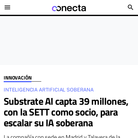
menu
search
INNOVACIÓN
INTELIGENCIA ARTIFICIAL SOBERANA
Substrate AI capta 39 millones,
con la SETT como socio, para
escalar su IA soberana
La compañía con sede en Madrid y Talavera de la