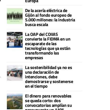
Europa
De la acería eléctrica de
Gijón al fondo europeo de
5.000 millones: la industria
busca escala
La OAP del COIIAS
convierte la FIDMA en un
escaparate de las
tecnologías que ya están
transformando las
empresas
La sostenibilidad ya no es
una declaración de
.
intenciones, debe
demostrarse y sostenerse
en el tiempo
El dinero para renovables
se queda corto: dos
convocatorias amplían su
presupuesto un 110%