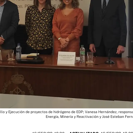
rollo y Ejecución de proyectos de hidrógeno de EDP; Vanesa Hernández, respons
Energía, Minería y Reactivación y José Esteban Fern