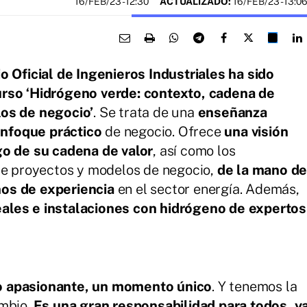
16/FEB/23
- 12:30
ACTUALIZADO:
16/FEB/23 - 13:0
o Oficial de Ingenieros Industriales ha sido
urso ‘Hidrógeno verde: contexto, cadena de
los de negocio’
. Se trata de una
enseñanza
nfoque práctico
de negocio. Ofrece
una visión
go de su cadena de valor
, así como los
 de proyectos y modelos de negocio,
de la mano d
os de experiencia
en el sector energía. Además,
ales e instalaciones con hidrógeno de expertos
o apasionante, un momento único
. Y tenemos la
ambio.
Es una gran responsabilidad para todos, y