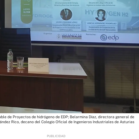
able de Proyectos de hidrógeno de EDP; Belarmina Díaz, directora general de
ández Rico, decano del Colegio Oficial de Ingenieros Industriales de Asturias