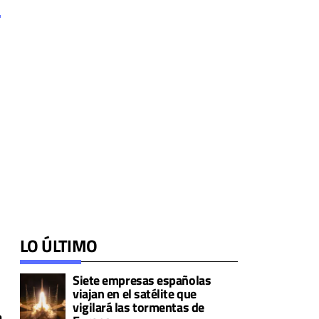
6
e
LO ÚLTIMO
Siete empresas españolas
viajan en el satélite que
vigilará las tormentas de
a