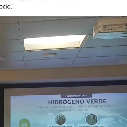
cio’.