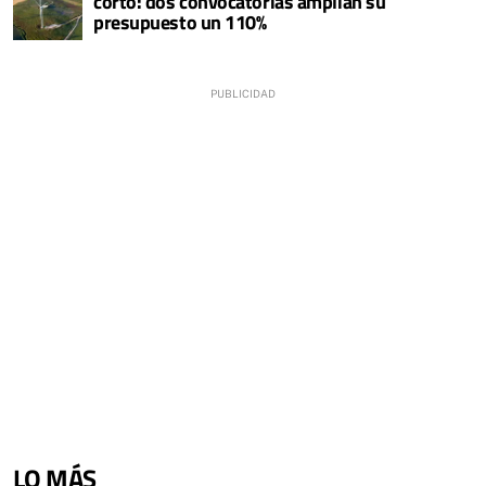
corto: dos convocatorias amplían su
presupuesto un 110%
LO MÁS