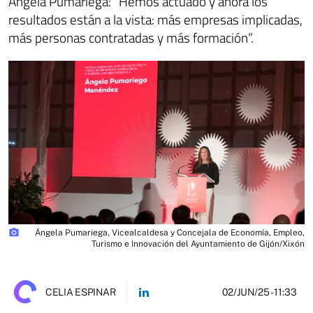
Ángela Pumariega: “Hemos actuado y ahora los
resultados están a la vista: más empresas implicadas,
más personas contratadas y más formación”.
photo_camera
Ángela Pumariega, Vicealcaldesa y Concejala de Economía, Empleo,
Turismo e Innovación del Ayuntamiento de Gijón/Xixón
02/JUN/25
- 11:33
CELIA ESPINAR