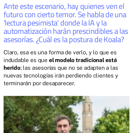
Ante este escenario, hay quienes ven el
futuro con cierto temor. Se habla de una
'lectura pesimista' donde la IA y la
automatización harán prescindibles a las
asesorías. ¿Cuál es la postura de Koala?
Claro, esa es una forma de verlo, y lo que es
indudable es que
el modelo tradicional está
herido
; las asesorías que no se adapten a las
nuevas tecnologías irán perdiendo clientes y
terminarán por desaparecer.