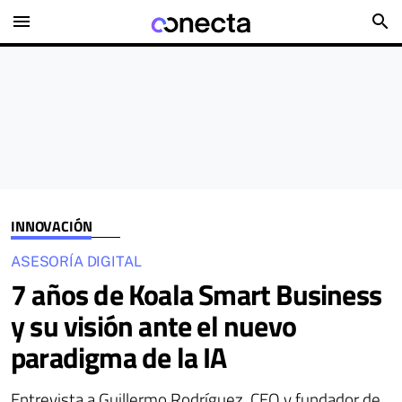
menu
search
INNOVACIÓN
ASESORÍA DIGITAL
7 años de Koala Smart Business
y su visión ante el nuevo
paradigma de la IA
Entrevista a Guillermo Rodríguez, CEO y fundador de