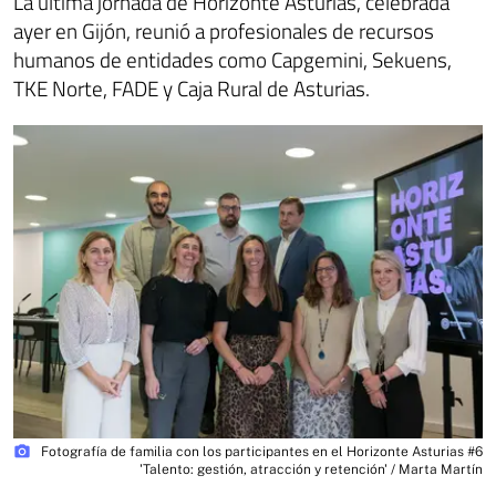
La última jornada de Horizonte Asturias, celebrada
ayer en Gijón, reunió a profesionales de recursos
humanos de entidades como Capgemini, Sekuens,
TKE Norte, FADE y Caja Rural de Asturias.
photo_camera
Fotografía de familia con los participantes en el Horizonte Asturias #6
'Talento: gestión, atracción y retención' / Marta Martín