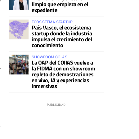
limpio que empieza en el
expediente
ECOSISTEMA STARTUP
País Vasco, el ecosistema
startup donde la industria
impulsa el crecimiento del
conocimiento
SHOWROOM COIIAS
La OAP del COIIAS vuelve a
a
la FIDMA con un showroom
repleto de demostraciones
en vivo, IA y experiencias
inmersivas