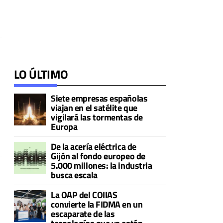
LO ÚLTIMO
Siete empresas españolas
viajan en el satélite que
vigilará las tormentas de
Europa
De la acería eléctrica de
Gijón al fondo europeo de
5.000 millones: la industria
busca escala
La OAP del COIIAS
convierte la FIDMA en un
escaparate de las