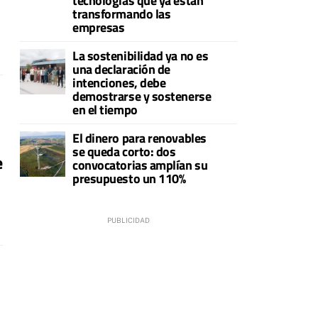
tecnologías que ya están
transformando las
empresas
La sostenibilidad ya no es
una declaración de
intenciones, debe
demostrarse y sostenerse
en el tiempo
El dinero para renovables
se queda corto: dos
e
convocatorias amplían su
presupuesto un 110%