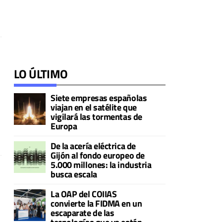
LO ÚLTIMO
Siete empresas españolas
viajan en el satélite que
vigilará las tormentas de
Europa
De la acería eléctrica de
Gijón al fondo europeo de
5.000 millones: la industria
busca escala
La OAP del COIIAS
convierte la FIDMA en un
escaparate de las