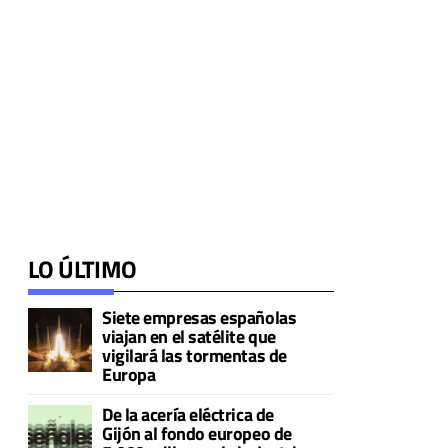
LO ÚLTIMO
Siete empresas españolas
viajan en el satélite que
vigilará las tormentas de
Europa
De la acería eléctrica de
Gijón al fondo europeo de