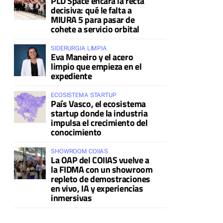
PLD Space encara la recta
decisiva: qué le falta a
MIURA 5 para pasar de
cohete a servicio orbital
SIDERURGIA LIMPIA
Eva Maneiro y el acero
limpio que empieza en el
expediente
ECOSISTEMA STARTUP
País Vasco, el ecosistema
startup donde la industria
impulsa el crecimiento del
conocimiento
SHOWROOM COIIAS
La OAP del COIIAS vuelve a
la FIDMA con un showroom
repleto de demostraciones
en vivo, IA y experiencias
inmersivas