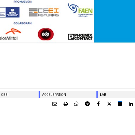
CEEI
ACCELERATION
LAB