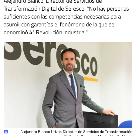
Alejandro Blanco, Director de Servicios de
Transformación Digital de Seresco: "No hay personas
suficientes con las competencias necesarias para
asumir con garantías el fenómeno de la que se
denominó 4ª Revolución Industrial".
photo_camera
Alejandro Blanco Urizar, Director de Servicios de Transformación