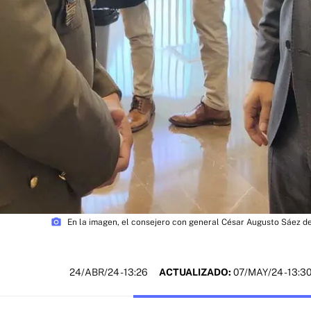
photo_camera
En la imagen, el consejero con general César Augusto Sáez de 
24/ABR/24
- 13:26
ACTUALIZADO:
07/MAY/24 - 13:3