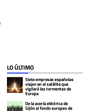
s
LO ÚLTIMO
Siete empresas españolas
viajan en el satélite que
vigilará las tormentas de
Europa
De la acería eléctrica de
Gijón al fondo europeo de