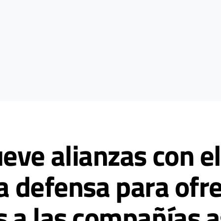
eve alianzas con el
la defensa para ofr
 a las compañías a