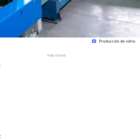
photo_camera
Producción de vidrio
,
C