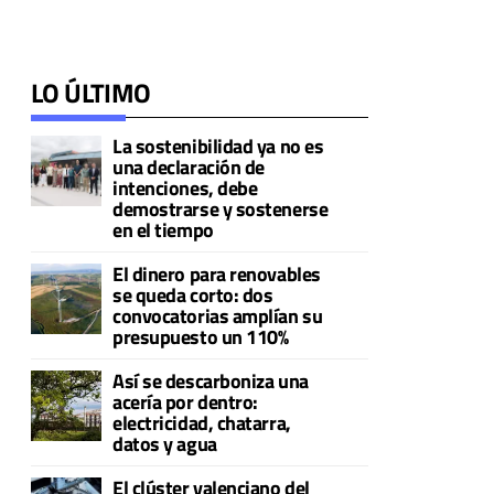
LO ÚLTIMO
La sostenibilidad ya no es
una declaración de
intenciones, debe
demostrarse y sostenerse
en el tiempo
El dinero para renovables
se queda corto: dos
convocatorias amplían su
presupuesto un 110%
Así se descarboniza una
acería por dentro:
electricidad, chatarra,
datos y agua
El clúster valenciano del