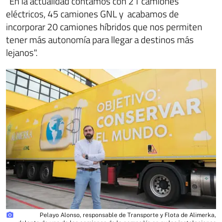
“En la actualidad contamos con 21 camiones
eléctricos, 45 camiones GNL y acabamos de
incorporar 20 camiones híbridos que nos permiten
tener más autonomía para llegar a destinos más
lejanos".
photo_camera
Pelayo Alonso, responsable de Transporte y Flota de Alimerka,