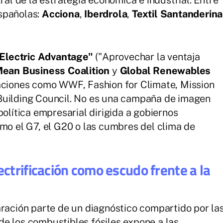
ral de la estrategia económica e industrial. Entre
spañolas:
Acciona
,
Iberdrola
,
Textil Santanderina
 Electric Advantage"
("Aprovechar la ventaja
ean Business Coalition
y
Global Renewables
zaciones como WWF, Fashion for Climate, Mission
Building Council. No es una campaña de imagen
política empresarial dirigida a gobiernos
omo el G7, el G20 o las cumbres del clima de
ectrificación como escudo frente a la
aración parte de un diagnóstico compartido por la
e los combustibles fósiles expone a las