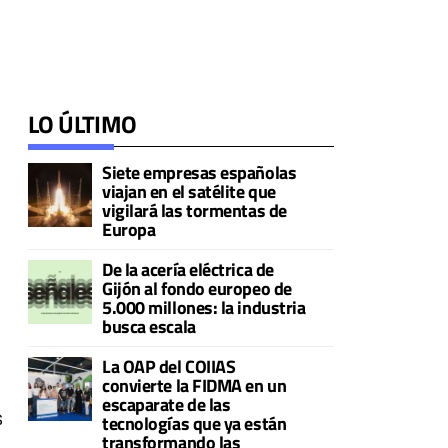
LO ÚLTIMO
Siete empresas españolas
viajan en el satélite que
vigilará las tormentas de
Europa
De la acería eléctrica de
Gijón al fondo europeo de
5.000 millones: la industria
busca escala
La OAP del COIIAS
convierte la FIDMA en un
escaparate de las
s
tecnologías que ya están
transformando las