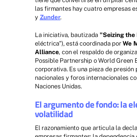
tiene que convertirse en un pilar cent
las firmantes hay cuatro empresas e
y
Zunder
.
La iniciativa, bautizada
"Seizing the
eléctrica"), está coordinada por
We M
Alliance
, con el respaldo de organi
Possible Partnership o World Green 
corporativa. Es una pieza de presión 
nacionales y foros internacionales c
Naciones Unidas.
El argumento de fondo: la el
volatilidad
El razonamiento que articula la decl
empresas firmantes: la dependencia d