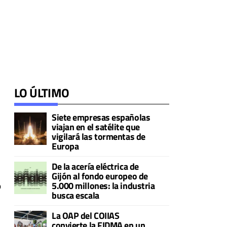
LO ÚLTIMO
Siete empresas españolas
viajan en el satélite que
vigilará las tormentas de
Europa
De la acería eléctrica de
Gijón al fondo europeo de
5.000 millones: la industria
o
busca escala
a
La OAP del COIIAS
convierte la FIDMA en un