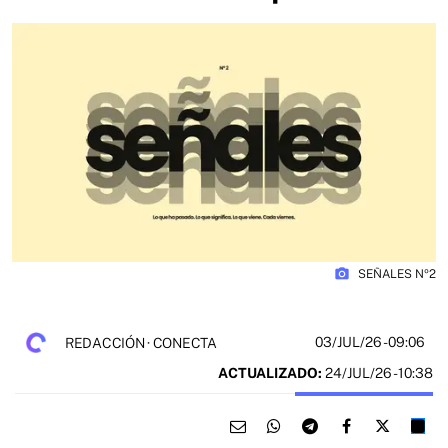
photo_camera
SEÑALES Nº2
03/JUL/26
- 09:06
REDACCIÓN · CONECTA
ACTUALIZADO:
24/JUL/26 - 10:38