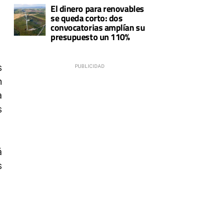
El dinero para renovables
se queda corto: dos
convocatorias amplían su
presupuesto un 110%
s
n
a
s
á
s