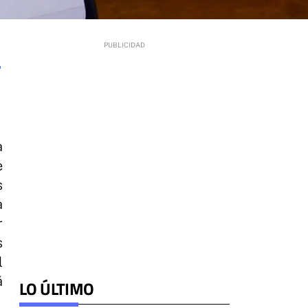
a
e
s
a
r
s
l
á
LO ÚLTIMO