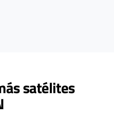
más satélites
N