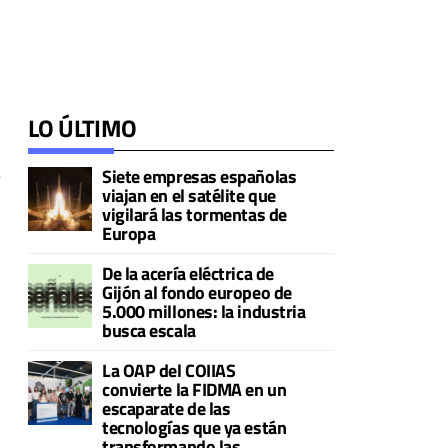
LO ÚLTIMO
Siete empresas españolas
e
viajan en el satélite que
vigilará las tormentas de
Europa
De la acería eléctrica de
Gijón al fondo europeo de
5.000 millones: la industria
busca escala
La OAP del COIIAS
convierte la FIDMA en un
escaparate de las
tecnologías que ya están
transformando las