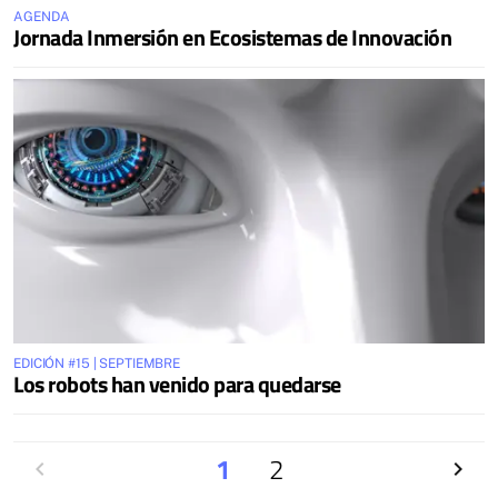
AGENDA
Jornada Inmersión en Ecosistemas de Innovación
EDICIÓN #15 | SEPTIEMBRE
Los robots han venido para quedarse
Anterior
1
2
Siguien