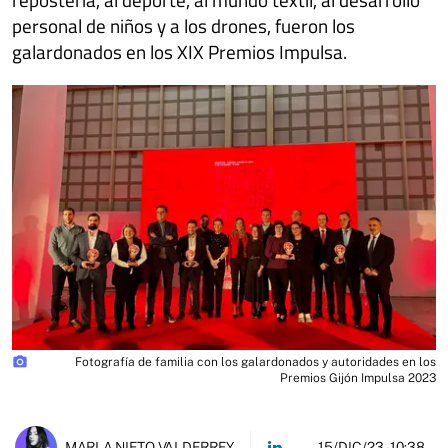
personal de niños y a los drones, fueron los
galardonados en los XIX Premios Impulsa.
photo_camera
Fotografía de familia con los galardonados y autoridades en los
Premios Gijón Impulsa 2023
15/DIC/23
- 10:38
MARLA NIETO VALDERREY