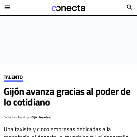
menu
search
TALENTO
Gijón avanza gracias al poder de
lo cotidiano
Contenido ofrecido por
Gijón Impulsa
|
Una taxista y cinco empresas dedicadas a la
repostería, al deporte, al mundo textil, al desarrollo