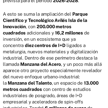
prevista para el periodo
2026-2028
.
A esto se suma la ampliación del
Parque
Científico y Tecnológico Avilés Isla de la
Innovación
, con
200.000 metros
cuadrados
adicionales y
16,2 millones
de
inversión, en un ecosistema que ya
concentra
diez centros de I+D
ligados a
metalurgia, nuevos materiales y digitalización
industrial. Dentro de ese perímetro destaca la
llamada
Manzana del Acero
, y un poco más allá
aparece otro proyecto especialmente revelador
del nuevo enfoque urbano-industrial:
la
Manzana del Talento
, un espacio de
13.000
metros cuadrados
con centro de estudios
industriales de posgrado, áreas de I+D
empresarial y aceleradora de spin-offs
industriales. Tendrá
6 millones de euros
de