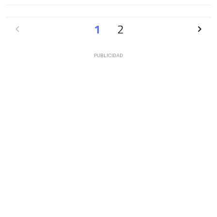
Anterior
1
2
Siguien